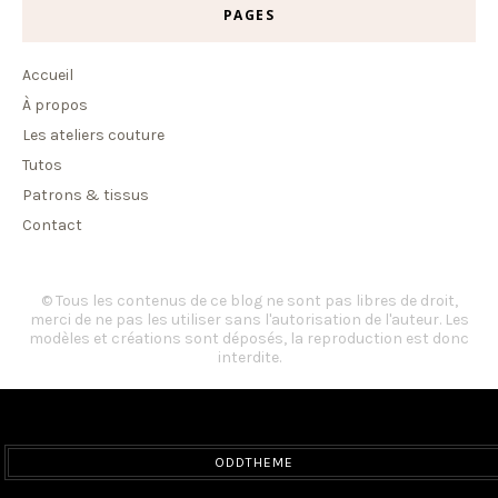
PAGES
Accueil
À propos
Les ateliers couture
Tutos
Patrons & tissus
Contact
© Tous les contenus de ce blog ne sont pas libres de droit,
merci de ne pas les utiliser sans l'autorisation de l'auteur. Les
modèles et créations sont déposés, la reproduction est donc
interdite.
ODDTHEME