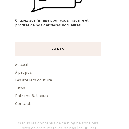
Cliquez sur l'image pour vous inscrire et
profiter de nos dernières actualités !
PAGES
Accueil
À propos
Les ateliers couture
Tutos
Patrons & tissus
Contact
© Tous les contenus de ce blog ne sont pas
libres de droit, merci de ne pas les utiliser