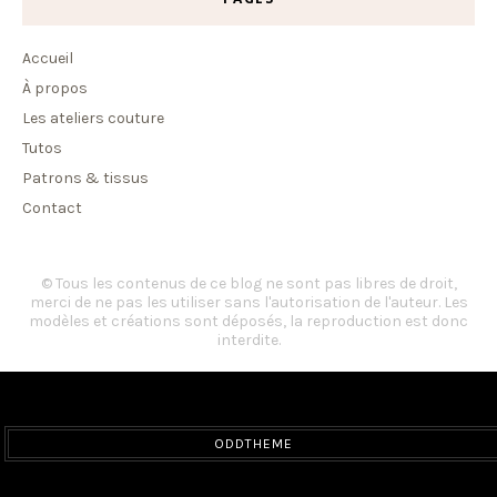
Accueil
À propos
Les ateliers couture
Tutos
Patrons & tissus
Contact
© Tous les contenus de ce blog ne sont pas libres de droit,
merci de ne pas les utiliser sans l'autorisation de l'auteur. Les
modèles et créations sont déposés, la reproduction est donc
interdite.
ODDTHEME