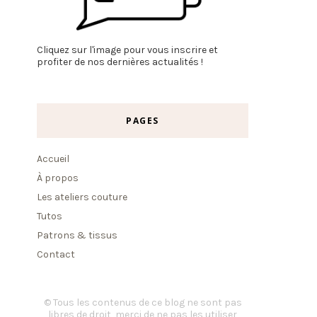
Cliquez sur l'image pour vous inscrire et
profiter de nos dernières actualités !
PAGES
Accueil
À propos
Les ateliers couture
Tutos
Patrons & tissus
Contact
© Tous les contenus de ce blog ne sont pas
libres de droit, merci de ne pas les utiliser