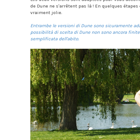
de Dune ne s'arrêtent pas là ! En quelques étapes 
vraiment jolie.
Entrambe le versioni di Dune sono sicuramente ada
possibilità di scelta di Dune non sono ancora finit
semplificata dell'abito.