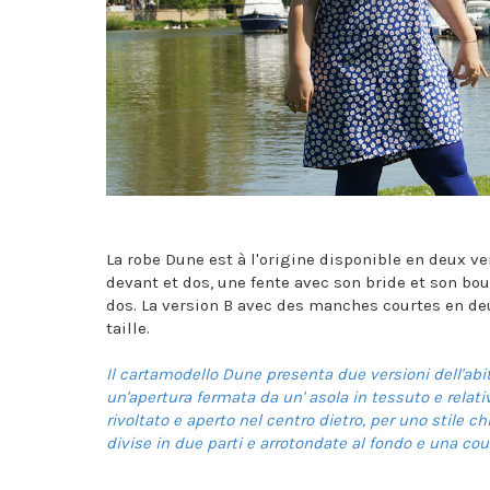
La robe Dune est à l'origine disponible en deux v
devant et dos, une fente avec son bride et son bou
dos. La version B avec des manches courtes en deux
taille.
Il cartamodello Dune presenta due versioni dell'abi
un'apertura fermata da un' asola in tessuto e relat
rivoltato e aperto nel centro dietro, per uno stile 
divise in due parti e arrotondate al fondo e una couli