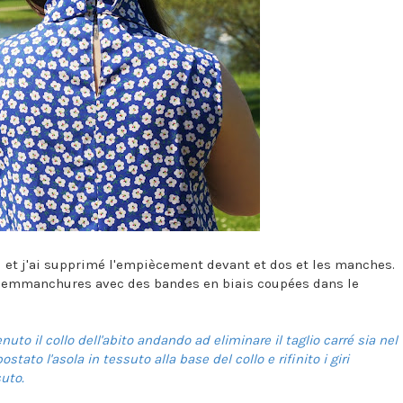
ol et j'ai supprimé l'empiècement devant et dos et les manches.
i les emmanchures avec des bandes en biais coupées dans le
o il collo dell'abito andando ad eliminare il taglio carré sia nel
tato l'asola in tessuto alla base del collo e rifinito i giri
uto.