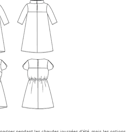
pagner pendant les chaudes journées d'été, mais les options