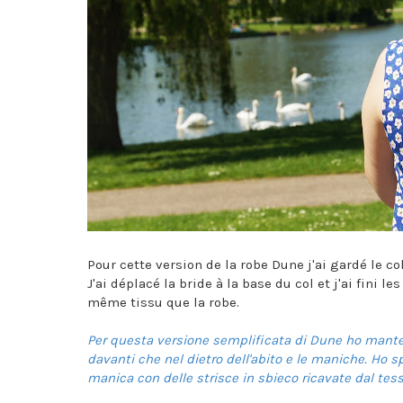
Pour cette version de la robe Dune j'ai gardé le c
J'ai déplacé la bride à la base du col et j'ai fin
même tissu que la robe.
Per questa versione semplificata di Dune ho mantenut
davanti che nel dietro dell'abito e le maniche. Ho spos
manica con delle strisce in sbieco ricavate dal tess