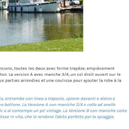
ersions, toutes les deux avec forme trapèze, empiècement
ton. La version A avec manche 3/4, un col droit ouvert sur le
 parties arrondies et une coulisse pour ajouter la robe à la
to, entrambe con linea a trapezio, sprone davanti e dietro e
ivo bottone. La Versione A con maniche 3/4 e collo ad anello
chic e al contempo un po' vintage. La Versione B con maniche corte
sse in vita, che lo rendono l'abito perfetto per la spiaggia.