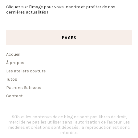
Cliquez sur l'image pour vous inscrire et profiter de nos
dernières actualités !
PAGES
Accueil
À propos
Les ateliers couture
Tutos
Patrons & tissus
Contact
© Tous les contenus de ce blog ne sont pas libres de droit,
merci de ne pas les utiliser sans l'autorisation de l'auteur. Les
modèles et créations sont déposés, la reproduction est donc
interdite.