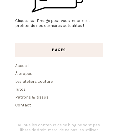
Cliquez sur l'image pour vous inscrire et
profiter de nos dernières actualités !
PAGES
Accueil
À propos
Les ateliers couture
Tutos
Patrons & tissus
Contact
© Tous les contenus de ce blog ne sont pas
libres de droit, merci de ne pas les utiliser